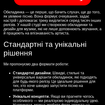
Обкладинка — це перше, що бачить слухач, ще до того,
як увімкне пісню. Вона формує очікування, задає
настрій і допомагає треку виділитися серед тисяч інших
релізів. У нашій студії ми створюємо обкладинки та
дизайн для музики, які не лише доповнюють звучання, а
й працюють на впізнаваність артиста.
Стандартні та унікальні
рішення
Ми пропонуємо два формати роботи:
Стандартні дизайни.
Швидкі, стильні та
універсальні варіанти обкладинок, які підходять
для будь-якого релізу. Це ідеальне рішення для
тих, хто хоче швидко запустити пісню на
платформи.
Унікальні концепти.
Якщо ви прагнете чогось
особливого — ми реалізуємо індивідуальну ідею.
Наприклад, можна зробити фото артиста на