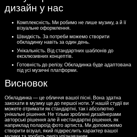
дизайн у нас
Комплексність. Ми робимо не лише музику, а й її
візуальне оформлення.
Швидкість. За потреби можемо створити
обкладинку навіть за один день.
Унікальність. Від стандартних шаблонів до
ексклюзивних концептів.
Готовність до релізу. Обкладинка буде адаптована
під усі музичні платформи.
Висновок
Обкладинка — це обличчя вашої пісні. Вона здатна
закохати в музику ще до першої ноти. У нашій студії ви
можете отримати як стандартні, так і абсолютно
унікальні рішення. Не тільки зроблені дизайнерами
авторські рішення але й нестандартні рішення, як
наприклад полароїд фото артиста. Ми допоможемо
створити візуал, який підкреслить характер вашої
музики та зробить реліз упізнаваним.