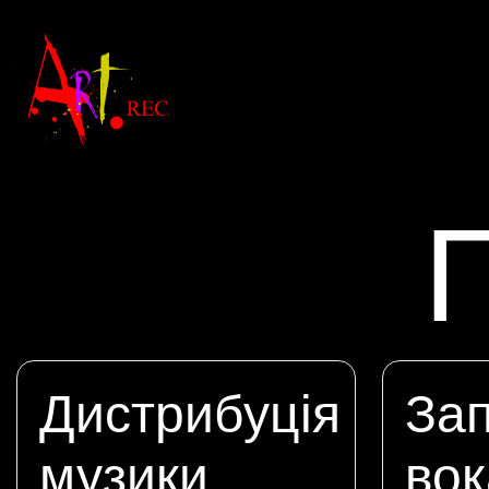
Дистрибуція
За
музики
вок