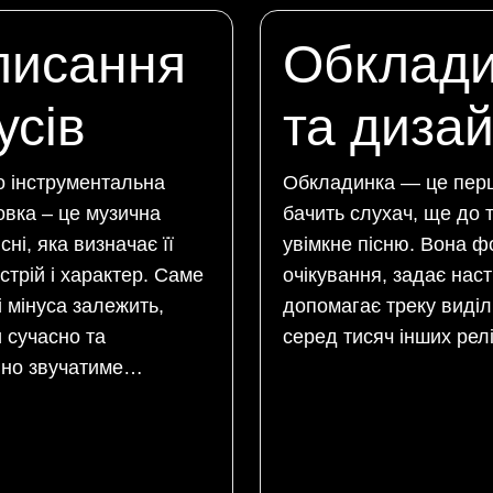
писання
Обклади
усів
та диза
о інструментальна
Обкладинка — це пер
вка – це музична
бачить слухач, ще до т
сні, яка визначає її
увімкне пісню. Вона 
стрій і характер. Саме
очікування, задає настр
і мінуса залежить,
допомагає треку виді
и сучасно та
серед тисяч інших рел
йно звучатиме…