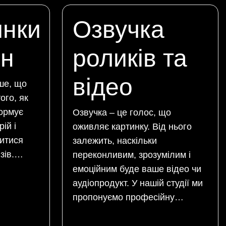
нки
Озвучка
йн
роликів та
відео
ше, що
ого, як
формує
Озвучка – це голос, що
ій і
оживляє картинку. Від нього
литися
залежить, наскільки
ізів.…
переконливим, зрозумілим і
емоційним буде ваше відео чи
аудіопродукт. У нашій студії ми
пропонуємо професійну…