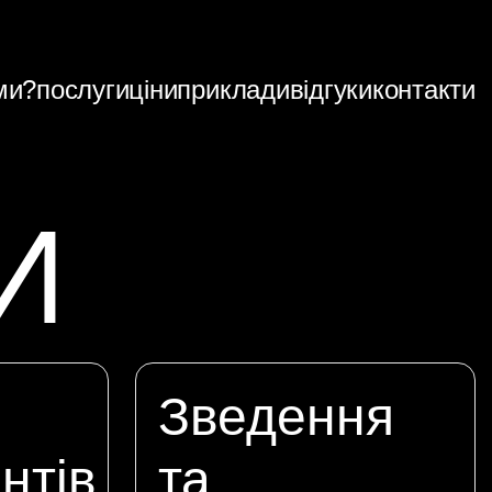
ми?
послуги
ціни
приклади
відгуки
контакти
И
Зведення
нтів
та