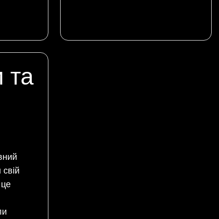
 та
овний
 свій
 це
ли