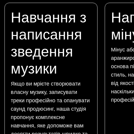
Навчання з
На
написання
мін
зведення
Мінус аб
аранжиро
музики
основа пі
стиль, на
від якост
Якщо ви мрієте створювати
наскільк
власну музику, записувати
професі
треки професійно та опанувати
саунд продюсинг, наша студія
пропонує комплексне
навчання, яке допоможе вам