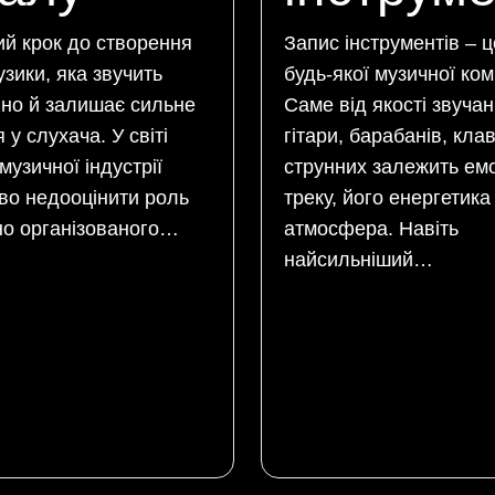
й крок до створення
Запис інструментів – 
узики, яка звучить
будь-якої музичної ком
но й залишає сильне
Саме від якості звуча
у слухача. У світі
гітари, барабанів, кла
музичної індустрії
струнних залежить емо
о недооцінити роль
треку, його енергетика
о організованого…
атмосфера. Навіть
найсильніший…