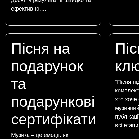
досягти результатів швидко та
ефективно.…
Пісня на
Піс
подарунок
кл
та
“Пісня пі
комплекс
подарункові
хто хоче
музичний 
сертифікати
публікац
всі етап
Музика – це емоції, які