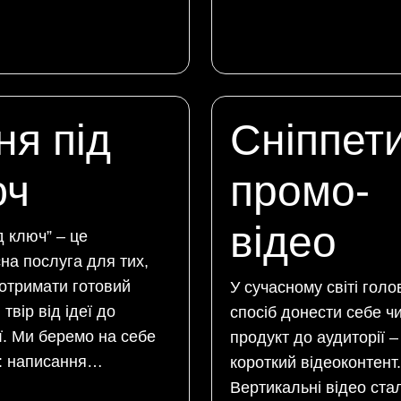
ня під
Сніппети
юч
промо-
відео
д ключ” – це
на послуга для тих,
 отримати готовий
У сучасному світі гол
твір від ідеї до
спосіб донести себе чи
ії. Ми беремо на себе
продукт до аудиторії –
и: написання…
короткий відеоконтент.
Вертикальні відео ста