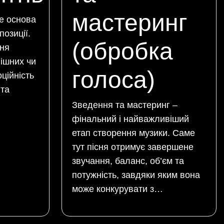
мастеринг
це основа
позиції.
(обробка
ння
вішних чи
голоса)
ційність
 та
Зведення та мастеринг –
фінальний і найважливіший
етап створення музики. Саме
тут пісня отримує завершене
звучання, баланс, об’єм та
потужність, завдяки яким вона
може конкурувати з…