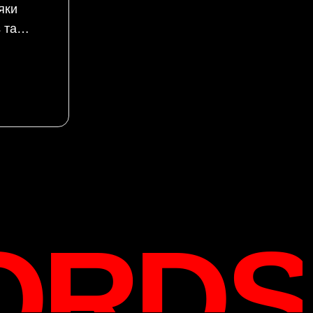
яки
s та…
ORDS