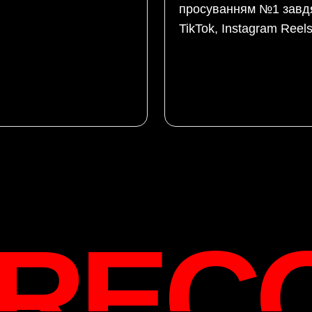
просуванням №1 завд
TikTok, Instagram Reel
 REC