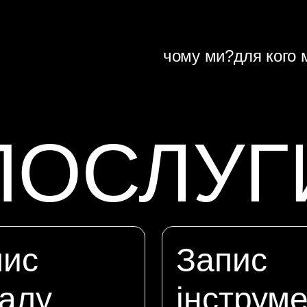
чому ми?
для кого 
ПОСЛУГ
пис
Запис
алу
інструме