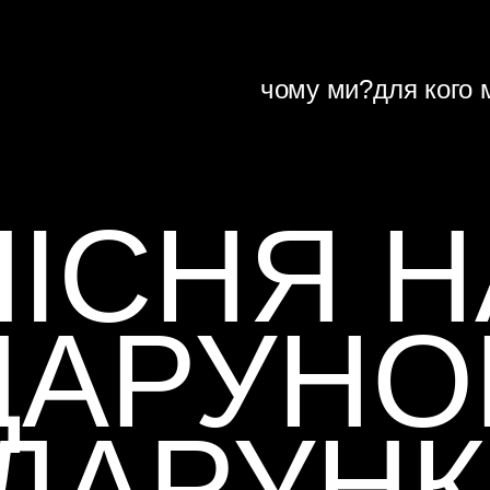
чому ми?
для кого 
ПІСНЯ Н
АРУНО
ДАРУНК