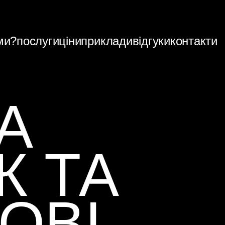
ми?
послуги
ціни
приклади
відгуки
контакти
А
К ТА
ОВІ