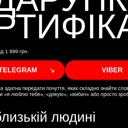
РТИФІК
д 1 999 грн.
TELEGRAM
VIBER
а здатна передати почуття, яких складно знайти слов
и «я люблю тебе», «дякую», «вибач» або просто зроб
лизькій людині