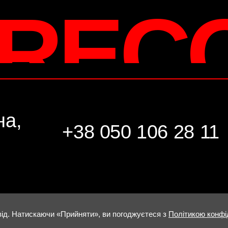
 REC
на,
+38 050 106 28 11
ід. Натискаючи «Прийняти», ви погоджуєтеся з
Політикою конфі