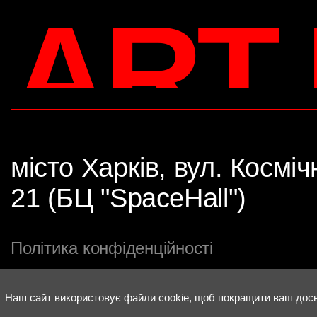
ART
місто Харків, вул. Косміч
21 (БЦ "SpaceHall")
Політика конфіденційності
Наш сайт використовує файли cookie, щоб покращити ваш досв